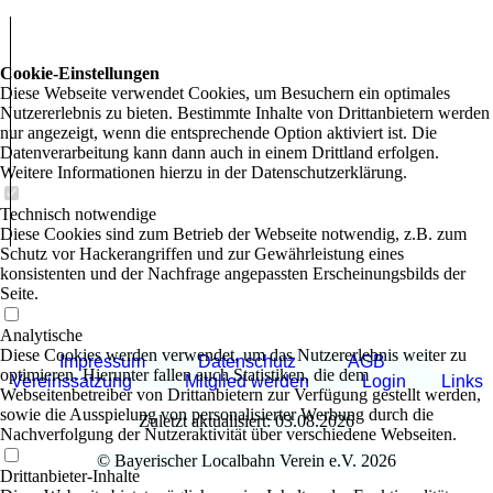
Cookie-Einstellungen
Diese Webseite verwendet Cookies, um Besuchern ein optimales
Nutzererlebnis zu bieten. Bestimmte Inhalte von Drittanbietern werden
nur angezeigt, wenn die entsprechende Option aktiviert ist. Die
Datenverarbeitung kann dann auch in einem Drittland erfolgen.
Weitere Informationen hierzu in der Datenschutzerklärung.
Technisch notwendige
Diese Cookies sind zum Betrieb der Webseite notwendig, z.B. zum
Schutz vor Hackerangriffen und zur Gewährleistung eines
konsistenten und der Nachfrage angepassten Erscheinungsbilds der
Seite.
Analytische
Diese Cookies werden verwendet, um das Nutzererlebnis weiter zu
Impressum
Datenschutz
AGB
optimieren. Hierunter fallen auch Statistiken, die dem
Vereinssatzung
Mitglied werden
Login
Links
Webseitenbetreiber von Drittanbietern zur Verfügung gestellt werden,
sowie die Ausspielung von personalisierter Werbung durch die
Zuletzt aktualisiert: 03.08.2026
Nachverfolgung der Nutzeraktivität über verschiedene Webseiten.
© Bayerischer Localbahn Verein e.V. 2026
Drittanbieter-Inhalte