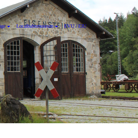
üge
Localbahnmuseum
EVU / EIU