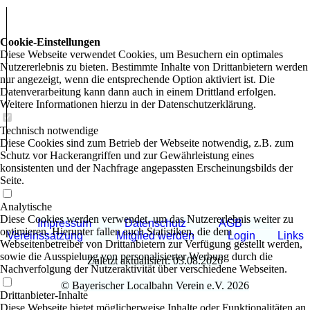
Cookie-Einstellungen
Diese Webseite verwendet Cookies, um Besuchern ein optimales
Nutzererlebnis zu bieten. Bestimmte Inhalte von Drittanbietern werden
nur angezeigt, wenn die entsprechende Option aktiviert ist. Die
Datenverarbeitung kann dann auch in einem Drittland erfolgen.
Weitere Informationen hierzu in der Datenschutzerklärung.
Technisch notwendige
Diese Cookies sind zum Betrieb der Webseite notwendig, z.B. zum
Schutz vor Hackerangriffen und zur Gewährleistung eines
konsistenten und der Nachfrage angepassten Erscheinungsbilds der
Seite.
Analytische
Diese Cookies werden verwendet, um das Nutzererlebnis weiter zu
Impressum
Datenschutz
AGB
optimieren. Hierunter fallen auch Statistiken, die dem
Vereinssatzung
Mitglied werden
Login
Links
Webseitenbetreiber von Drittanbietern zur Verfügung gestellt werden,
sowie die Ausspielung von personalisierter Werbung durch die
Zuletzt aktualisiert: 03.08.2026
Nachverfolgung der Nutzeraktivität über verschiedene Webseiten.
© Bayerischer Localbahn Verein e.V. 2026
Drittanbieter-Inhalte
Diese Webseite bietet möglicherweise Inhalte oder Funktionalitäten an,