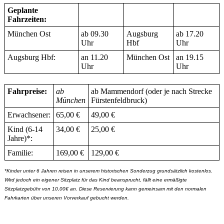
Geplante
Fahrzeiten:
München Ost
ab 09.30
Augsburg
ab 17.20
Uhr
Hbf
Uhr
Augsburg Hbf:
an 11.20
München Ost
an 19.15
Uhr
Uhr
Fahrpreise:
ab
ab Mammendorf (oder je nach Strecke
München
Fürstenfeldbruck)
Erwachsener:
65,00 €
49,00 €
Kind (6-14
34,00 €
25,00 €
Jahre)*:
Familie:
169,00 €
129,00 €
*Kinder unter 6 Jahren reisen in unserem historischen Sonderzug grundsätzlich kostenlos.
Wird jedoch ein eigener Sitzplatz für das Kind beansprucht, fällt eine ermäßigte
Sitzplatzgebühr von 10,00€ an. Diese Reservierung kann gemeinsam mit den normalen
Fahrkarten über unseren Vorverkauf gebucht werden.